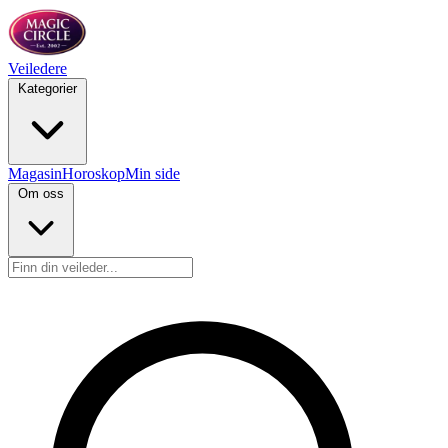
Veiledere
Kategorier
Magasin
Horoskop
Min side
Om oss