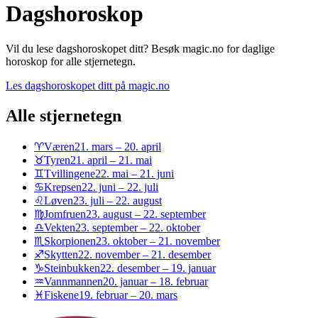
Dagshoroskop
Vil du lese dagshoroskopet ditt? Besøk magic.no for daglige
horoskop for alle stjernetegn.
Les dagshoroskopet ditt på magic.no
Alle stjernetegn
♈
Væren
21. mars – 20. april
♉
Tyren
21. april – 21. mai
♊
Tvillingene
22. mai – 21. juni
♋
Krepsen
22. juni – 22. juli
♌
Løven
23. juli – 22. august
♍
Jomfruen
23. august – 22. september
♎
Vekten
23. september – 22. oktober
♏
Skorpionen
23. oktober – 21. november
♐
Skytten
22. november – 21. desember
♑
Steinbukken
22. desember – 19. januar
♒
Vannmannen
20. januar – 18. februar
♓
Fiskene
19. februar – 20. mars