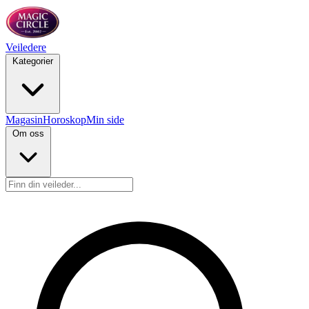
Veiledere
Kategorier
Magasin
Horoskop
Min side
Om oss