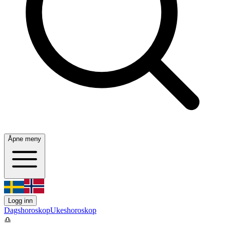
Åpne meny
Logg inn
Dagshoroskop
Ukeshoroskop
♎