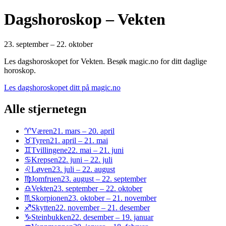
Dagshoroskop – Vekten
23. september – 22. oktober
Les dagshoroskopet for Vekten. Besøk magic.no for ditt daglige
horoskop.
Les dagshoroskopet ditt på magic.no
Alle stjernetegn
♈
Væren
21. mars – 20. april
♉
Tyren
21. april – 21. mai
♊
Tvillingene
22. mai – 21. juni
♋
Krepsen
22. juni – 22. juli
♌
Løven
23. juli – 22. august
♍
Jomfruen
23. august – 22. september
♎
Vekten
23. september – 22. oktober
♏
Skorpionen
23. oktober – 21. november
♐
Skytten
22. november – 21. desember
♑
Steinbukken
22. desember – 19. januar