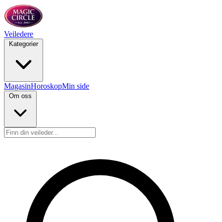
Veiledere
Kategorier
Magasin
Horoskop
Min side
Om oss