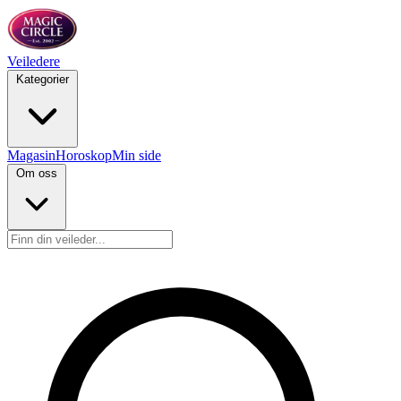
Veiledere
Kategorier
Magasin
Horoskop
Min side
Om oss