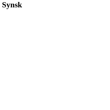
Synsk
Å være synsk/klarsynt (clairvoiant), innebærer at man kan få informasj
Den synske benytter seg av det man omtaler som det tredje øyet for å ku
Klarsyn betyr ikke at bildene man ser alltid er så klare og tydelige. De
Les mer