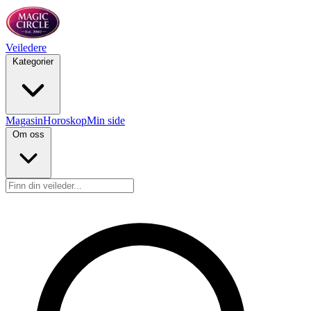
Veiledere
Kategorier
Magasin
Horoskop
Min side
Om oss