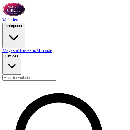
Veiledere
Kategorier
Magasin
Horoskop
Min side
Om oss