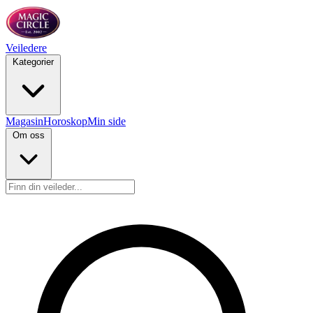
Veiledere
Kategorier
Magasin
Horoskop
Min side
Om oss