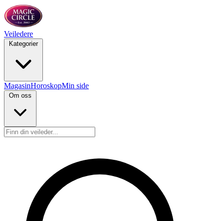
Veiledere
Kategorier
Magasin
Horoskop
Min side
Om oss