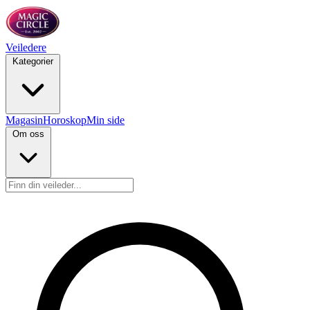
Veiledere
Kategorier
Magasin
Horoskop
Min side
Om oss